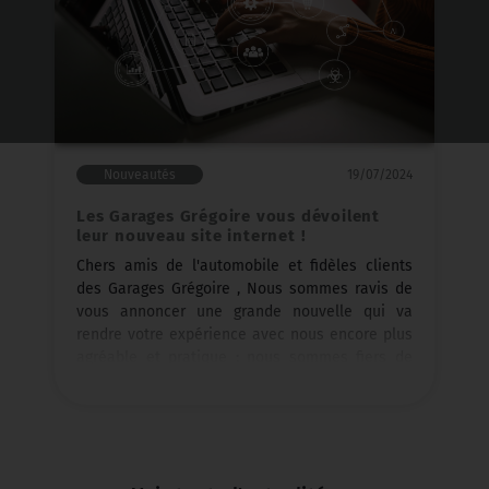
Nouveautés
19/07/2024
Les Garages Grégoire vous dévoilent
leur nouveau site internet !
Chers amis de l'automobile et fidèles clients
des Garages Grégoire , Nous sommes ravis de
vous annoncer une grande nouvelle qui va
rendre votre expérience avec nous encore plus
agréable et pratique : nous sommes fiers de
vous présenter notre tout nouveau site internet
! 🎉 Aux Garages Grégoire , nous sommes
toujours à la recherche de moyens de vous
offrir les meilleurs services possibles, que ce
soit en matière d'entretien de vot...