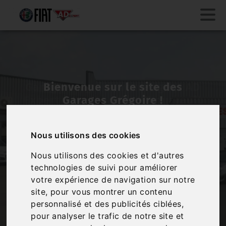
Garage Grégoire, votre agent AD
Expert à La Chapelle-Thouarault
14 Rue de Bel air / 35590 / La
Chapelle-Thouarault
Nous utilisons des cookies
Nous sommes ouverts le lundi de 14h à 18h et du
mardi au vendredi de 8h30 à 12h30 et de 14h à 18h. Un
Nous utilisons des cookies et d'autres
projet d'achat, de vente ou d'entretien ? Contactez-
nous !
technologies de suivi pour améliorer
votre expérience de navigation sur notre
J'écris au garage
site, pour vous montrer un contenu
personnalisé et des publicités ciblées,
pour analyser le trafic de notre site et